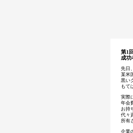
第1
成功
先日
某米
黒い
もて
実際
年会
お持
代々
所有
企業