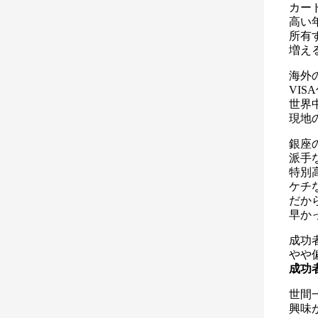
カー
高い
所有
増え
海外
VI
世界中
現地
銀座
派手
特別
ケチ
だか
早か
成功
やや
成功
世間
興味