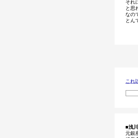
それ
と思
なの
とん
これ
■浅
元銀