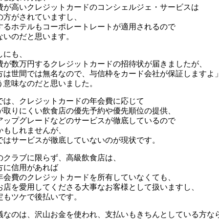
費が高いクレジットカードのコンシェルジェ・サービスは
の方がされていますし、
するホテルもコーポレートレートが適用されるので
ないのだと思います。
しにも、
費が数万円するクレジットカードの招待状が届きましたが、
方は世間では無名なので、与信枠をカード会社が保証しますよ
う意味なのだと思いました。
では、クレジットカードの年会費に応じて
が取りにくい飲食店の優先予約や優先順位の提供、
アップグレードなどのサービスが徹底しているので
かもしれませんが、
ではサービスが徹底していないのが現状です。
のクラブに限らず、高級飲食店は、
方に信用があれば
年会費のクレジットカードを所有していなくても、
お店を愛用してくださる大事なお客様として扱いますし、
定もツケで後払いです。
議なのは、沢山お金を使われ、支払いもきちんとしている方な