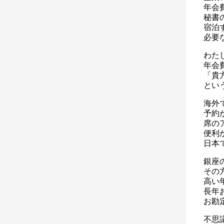
年会
秘書
宿泊
必要
わた
年会
「貴
とい
海外
予約
席の
便利
日本
銀座
その
高い
長年
お勘
不思