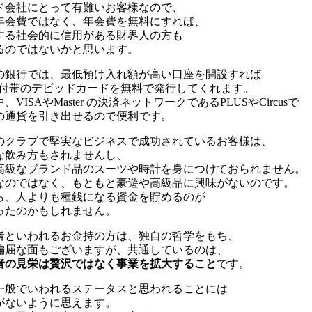
ド会社にとって有難いお客様なので、
年会費ではなく、年会費を無料にすれば、
する社会的に信用がある財界人の方も
るのではないかと思います。
の銀行では、最低預け入れ額が高い口座を開設すれば
SA付帯のデビッドカードを無料で発行してくれます。
、VISAやMaster の決済ネットワークであるPLUSやCircusで
の通貨を引き出せるので便利です。
のクラブで堅実なビジネスで成功されているお客様は、
な飲み方もされませんし、
高級なブランド品のスーツや時計を身につけておられません。
なのではなく、もともと豪遊や高級品に興味がないのです。
ら、人よりも種銭になる資金を貯めるのが
ったのかもしれません。
者といわれるお金持の方は、独自の哲学をもち、
偏屈な面もございますが、共通しているのは、
者の見栄は贅沢ではなく事業を拡大すること
です。
一般でいわれるステータスと思われることには
がないように思えます。