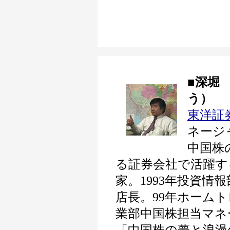
■深堀
う）
東洋証
ネージ
中国株
る証券会社で活躍す
家。1993年投資情
店長。99年ホームト
業部中国株担当マネ