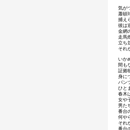
気が
蕭頓
捕え
彼は
金網
走馬
立ち
それ
いか
間も
証拠
身に
パン
ひと
春木
女や
男た
番台
何や
それ
番台