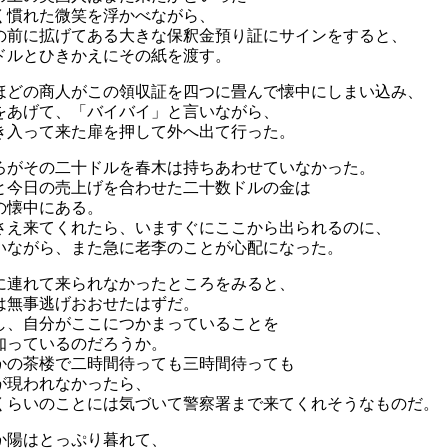
く慣れた微笑を浮かべながら、
の前に拡げてある大きな保釈金預り証にサインをすると、
ドルとひきかえにその紙を渡す。
ほどの商人がこの領収証を四つに畳んで懐中にしまい込み、
をあげて、「バイバイ」と言いながら、
き入って来た扉を押して外へ出て行った。
ろがその二十ドルを春木は持ちあわせていなかった。
と今日の売上げを合わせた二十数ドルの金は
の懐中にある。
さえ来てくれたら、いますぐにここから出られるのに、
いながら、また急に老李のことが心配になった。
に連れて来られなかったところをみると、
は無事逃げおおせたはずだ。
し、自分がここにつかまっていることを
知っているのだろうか。
かの茶楼で二時間待っても三時間待っても
が現われなかったら、
くらいのことには気づいて警察署まで来てくれそうなものだ。
か陽はとっぷり暮れて、