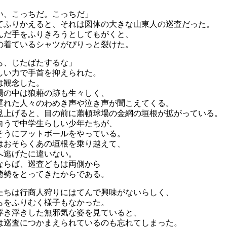
い、こっちだ。こっちだ」
てふりかえると、それは図体の大きな山東人の巡査だった。
んだ手をふりきろうとしてもがくと、
の着ているシャツがぴりっと裂けた。
ら、じたばたするな」
しい力で手首を抑えられた。
は観念した。
場の中は狼藉の跡も生々しく、
遅れた人々のわめき声や泣き声が聞こえてくる。
見上げると、目の前に蕭頓球場の金網の垣根が拡がっている。
向うで中学生らしい少年たちが、
そうにフットボールをやっている。
はおそらくあの垣根を乗り越えて、
へ逃げたに違いない。
ならば、巡査どもは両側から
態勢をとってきたからである。
たちは行商人狩りにはてんで興味がないらしく、
らをふりむく様子もなかった。
浮き浮きした無邪気な姿を見ていると、
は巡査につかまえられているのも忘れてしまった。