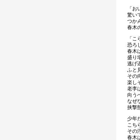
「お
驚い
つか
春木
「こ
恐ろ
春木
盛り
逃げ
ふと
その
楽し
老李
向う
なぜ
挟撃
少年
こち
その
春木