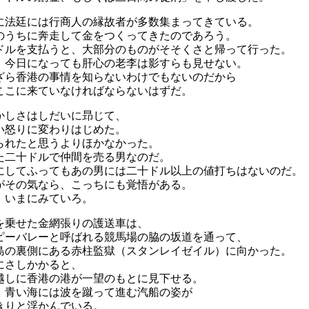
に法廷には行商人の縁故者が多数集まってきている。
のうちに奔走して金をつくってきたのであろう。
ドルを支払うと、大部分のものがそそくさと帰って行った。
、今日になっても肝心の老李は影すらも見せない。
ざら香港の事情を知らないわけでもないのだから
ここに来ていなければならないはずだ。
かしさはしだいに昻じて、
い怒りに変わりはじめた。
られたと思うよりほかなかった。
た二十ドルで仲間を売る男なのだ。
にしてふってもあの男には二十ドル以上の値打ちはないのだ。
がその気なら、こっちにも覚悟がある。
、いまにみていろ。
を乗せた金網張りの護送車は、
ピーバレーと呼ばれる競馬場の脇の坂道を通って、
島の裏側にある赤柱監獄（スタンレイゼイル）に向かった。
にさしかかると、
越しに香港の港が一望のもとに見下せる。
、青い海には波を蹴って進む汽船の姿が
きりと浮かんでいる。