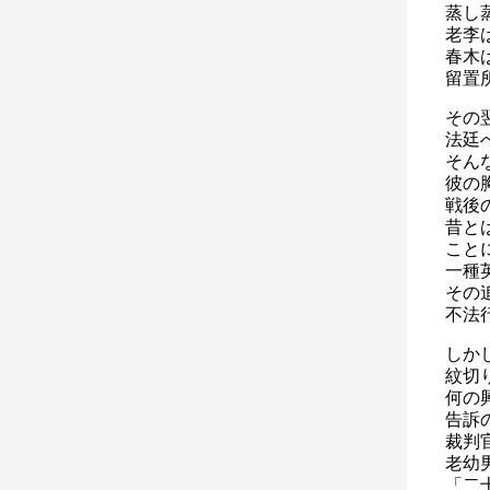
蒸し
老李
春木
留置
その
法廷
そん
彼の
戦後
昔と
こと
一種
その
不法
しか
紋切
何の
告訴
裁判
老幼
「二