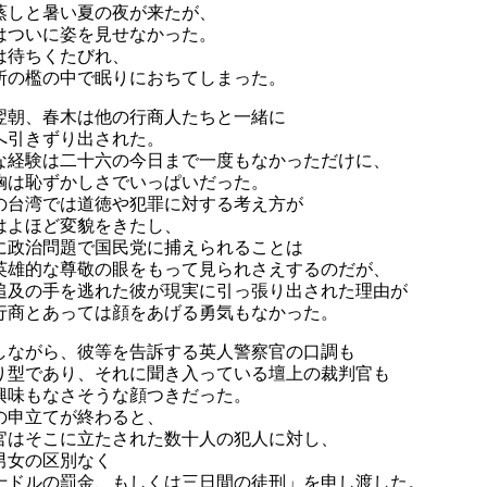
蒸しと暑い夏の夜が来たが、
はついに姿を見せなかった。
は待ちくたびれ、
所の檻の中で眠りにおちてしまった。
翌朝、春木は他の行商人たちと一緒に
へ引きずり出された。
な経験は二十六の今日まで一度もなかっただけに、
胸は恥ずかしさでいっぱいだった。
の台湾では道徳や犯罪に対する考え方が
はよほど変貌をきたし、
に政治問題で国民党に捕えられることは
英雄的な尊敬の眼をもって見られさえするのだが、
追及の手を逃れた彼が現実に引っ張り出された理由が
行商とあっては顔をあげる勇気もなかった。
しながら、彼等を告訴する英人警察官の口調も
り型であり、それに聞き入っている壇上の裁判官も
興味もなさそうな顔つきだった。
の申立てが終わると、
官はそこに立たされた数十人の犯人に対し、
男女の区別なく
十ドルの罰金、もしくは三日間の徒刑」を申し渡した。