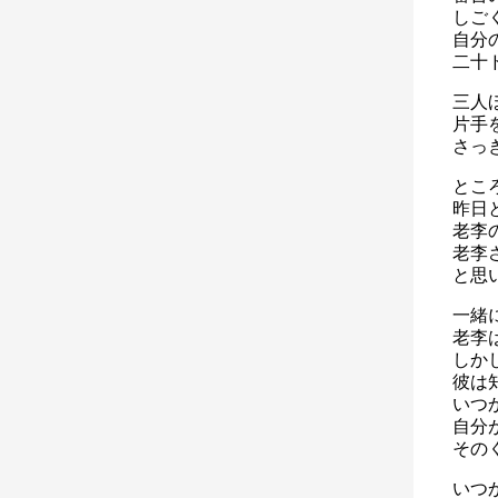
しご
自分
二十
三人
片手
さっ
とこ
昨日
老李
老李
と思
一緒
老李
しか
彼は
いつ
自分
その
いつ