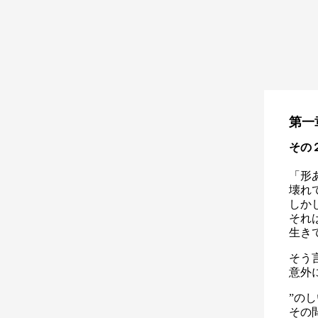
第一
その
「形
壊れ
しか
それ
生き
そう
意外
”の
その