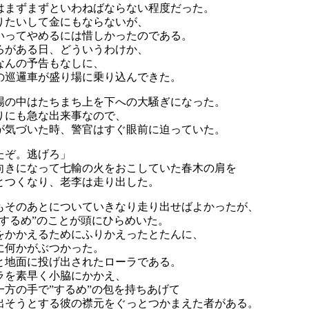
はまずまずといわねばならない程度だった。
りたいして金にもならないが、
いってやめるには惜しかったのである。
ろがある日、どういうわけか、
なんの予告もなしに、
の巡邏車が盛り場に乗り込んできた。
場の中はたちまち上を下への大騒ぎになった。
りにも急な出来事なので、
が気づいた時、警官はすぐ眼前に迫っていた。
たぞ。逃げろ」
向きになって七輸の火をおこしていた春木の肩を
とつくなり、老李は走り出した。
もそのあとについていきなり走り出せばよかったが、
”するめ”のことが頭にひらめいた。
をかかえるためにふりかえったとたんに、
に何かがぶつかった。
と地面に投げ出されたローラである。
ラを素早く小脇にかかえ、
一方の手で”するめ”の包を持ちあげて
出そうとする彼の襟元をぐっとつかまえた者がある。