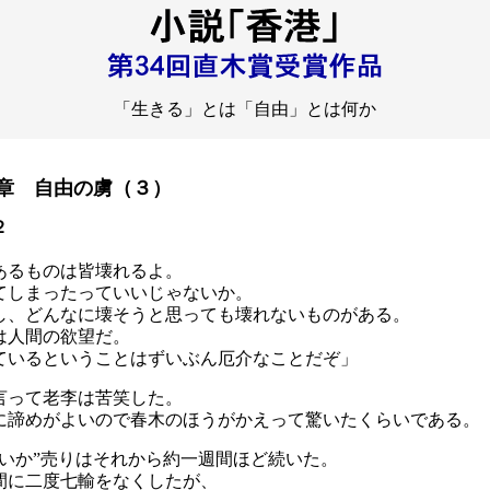
「生きる」とは「自由」とは何か
章 自由の虜（３）
２
あるものは皆壊れるよ。
てしまったっていいじゃないか。
し、どんなに壊そうと思っても壊れないものがある。
は人間の欲望だ。
ているということはずいぶん厄介なことだぞ」
言って老李は苦笑した。
に諦めがよいので春木のほうがかえって驚いたくらいである。
しいか”売りはそれから約一週間ほど続いた。
間に二度七輸をなくしたが、