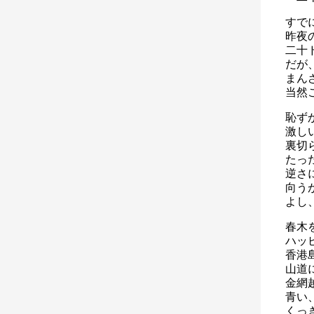
すで
昨夜
二十
だが
まん
当然
恥ず
激し
裏切
たっ
逆さ
向う
よし
春木
ハッ
香港
山道
金網
青い
くっ