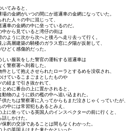
ついてみると、
球場の金網がいつの間にか巡邏車の金網になっていた。
られた人々の中に混じって、
巡邏車の金網の中に坐っているのだ。
の中から見ていると湾仔の街は
燈のように次から次へと後ろへ走り去って行く。
並ぶ高層建築の騎楼のガラス窓に夕陽が反射して、
がひどく感傷的だった。
めしい服装をした警官の運転する巡邏車は
なく警察署へ到着した。
物件として抱えさせられたローラとするめを没収され、
つけているこまごまとしたものや
ツの紐まで引き抜かれて、
まとめに番台の上に置かされると、
は動物のように鉄の檻の中へ追い込まれた。
子供たちは警察署に入ってからもまだ泣きじゃくっていたが、
ちの中には常習犯もあるとみえ、
の上に坐っている英国人のインスペクターの前に行くと、
ら話しかけた。
が保釈の交渉であることは間もなくわかった。
の上の英国人はまた来たかといった