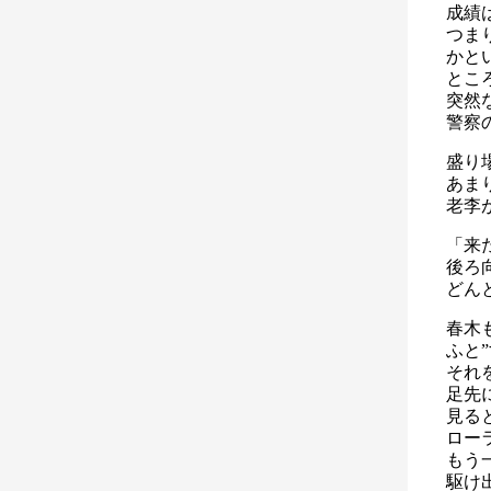
成績
つま
かと
とこ
突然
警察
盛り
あま
老李
「来
後ろ
どん
春木
ふと
それ
足先
見る
ロー
もう
駆け