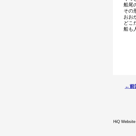
船尾
その
おお
どこ
船も
←前
HiQ Website 