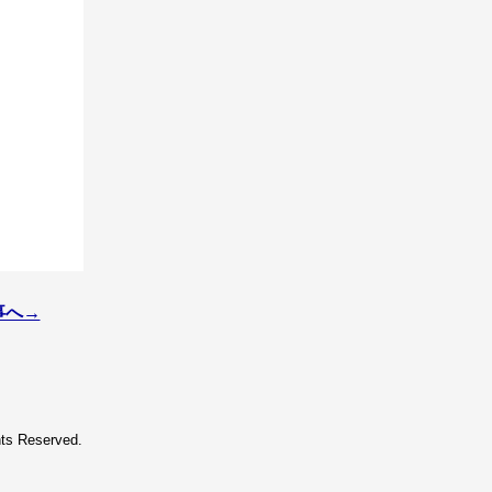
事へ→
hts Reserved.