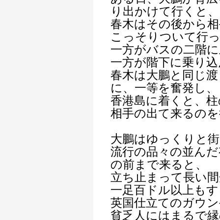
り出かけて行くと、
春木はその後から相
こっそりついて行
一方がバスの二階に
一方が階下に乗り込
春木は大鵬と同じ渡
に、一等を奮発し、
香港島に着くと、柱
相手の出て来るのを
大鵬はゆっくりと街
流行の品々の並んだ
の前まで来ると、
立ち止まって長い間
一足百ドル以上もす
英国仕立てのガウン
貧乏人にはまるで縁