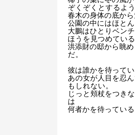
ぞくぞくとするよ
春木の身体の底から
公園の中にはほとん
大鵬はひとりベンチ
ほうを見つめてい
洪添財の邸から眺め
だ。
彼は誰かを待ってい
あの女が人目を忍ん
もしれない。
じっと頬杖をつきな
は
何者かを待っている