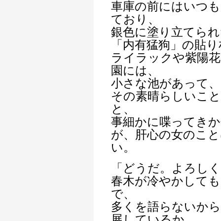
車庫の前にはいつも
ており、
銀色に塗り立てられ
「内有猛狗」の貼り
ライラックや紫陽花
園には、
小さな池があって、
その素晴らしいこと
と、
事細かに喋ってきか
が、肝心の女のこ
い。
「どうだ。よろし
春木が冷やかしても
で、
多くを語らないから
展しているか、