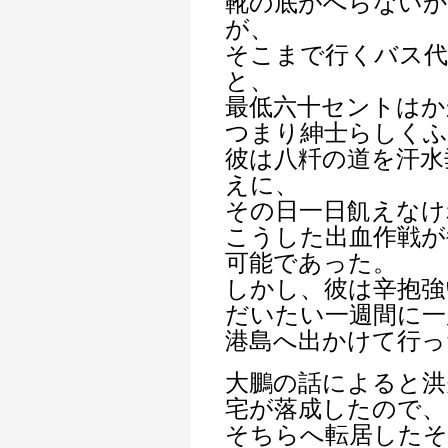
靴の底がへらない
が、
そこまで行くバス代
と、
最低六十セントはか
つまり紳士らしく
彼は八粁の道を汗水
えに、
その日一日飢えなけ
こうした出血作戦が
可能であった。
しかし、彼は辛抱強
だいたい一週間に一
港島へ出かけて行っ
大鵬の話によると洪
宅が落成したので、
そちらへ転居した