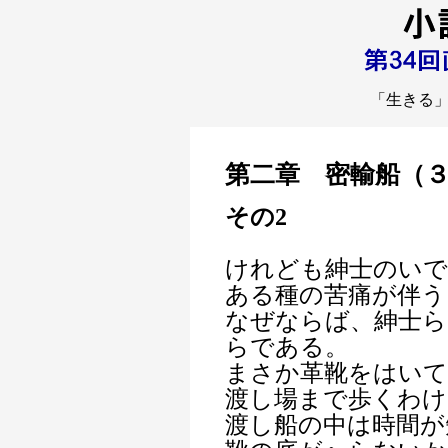
「生きる
第二章 密輸船（
その2
けれども紳士のい
ある種の苦痛が伴う
なぜならば、紳士
らである。
まさか革靴をはいて
渡し場まで歩くわけ
渡し船の中は時間が