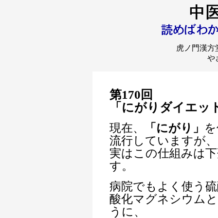
虎ノ門漢方
や
第170回
「にがりダイエッ
現在、
「にがり」
を
流行していますが、
実はこの仕組みは下
す。
病院でもよく使う硫
酸化マグネシウムと
うに、