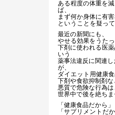
ある程度の体重を減
ば、
まず何か身体に有害
ということを疑っ
最近の新聞にも、
やせる効果をうたっ
下剤に使われる医薬
いう
薬事法違反に関連し
が、
ダイエット用健康食
下剤や食欲抑制剤な
悪質で危険な行為は
世界中で後を絶ちま
「健康食品だから」
「サプリメントだ