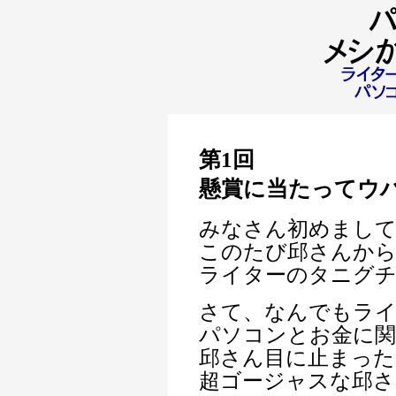
第1回
懸賞に当たってウ
みなさん初めまし
このたび邱さんか
ライターのタニグ
さて、なんでもラ
パソコンとお金に関
邱さん目に止まった
超ゴージャスな邱さ