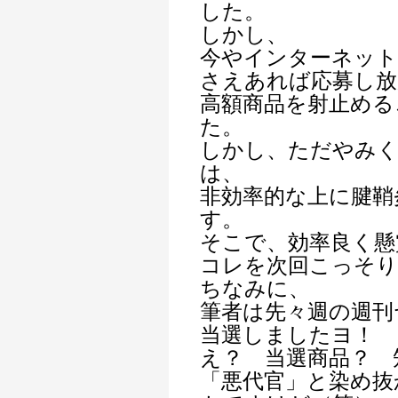
した。
しかし、
今やインターネッ
さえあれば応募し放
高額商品を射止める
た。
しかし、ただやみ
は、
非効率的な上に腱鞘
す。
そこで、効率良く懸
コレを次回こっそり
ちなみに、
筆者は先々週の週刊
当選しましたヨ！
え？ 当選商品？ 
「悪代官」と染め抜