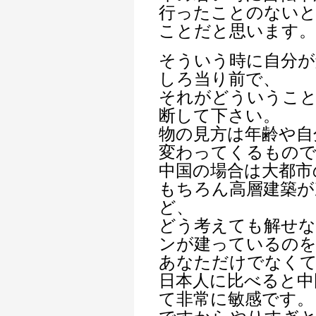
行ったことのない
ことだと思います。
そういう時に自分が
しろ当り前で、
それがどういうこ
断して下さい。
物の見方は年齢や自
変わってくるもの
中国の場合は大都市
もちろん高層建築が
ど、
どう考えても解せ
ンが建っているの
あなただけでなく
日本人に比べると中
て非常に敏感です。