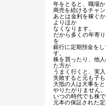
年をとると、職場か
商売を続けるチャン
あとは金利を稼ぐか
よりほか
なくなります。
だから多くの年寄り
を
銀行に定期預金をし
す。
株を買ったり、他人
た方が
うまく行くと、実入
失敗すると元も子も
大抵の人は大事をと
やりたがりません
いつの時代でも株で
元本の保証された定