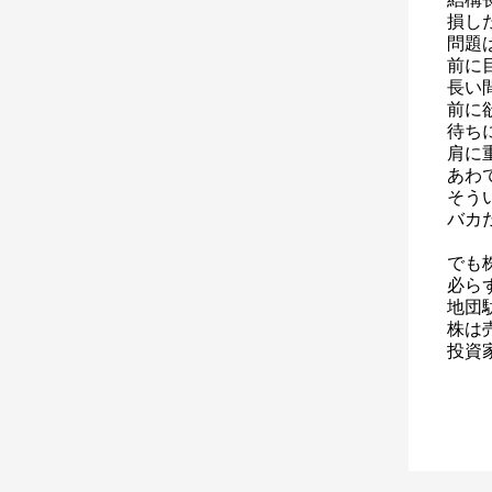
損し
問題
前に
長い
前に
待ち
肩に
あわ
そう
バカ
でも
必ら
地団
株は
投資