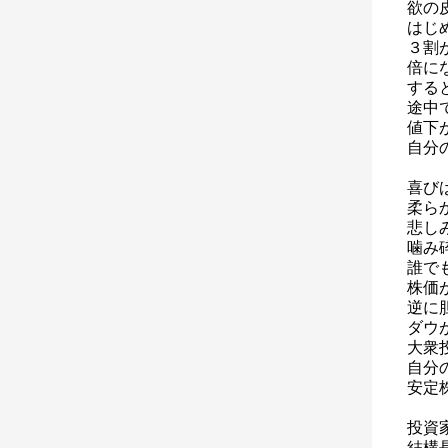
欲の
はじ
３割
倍に
する
途中
値下
自分
喜び
柔ら
悲し
噛み
誰で
株価
逆に
ダウ
大衆
自分
安定
投資
結構