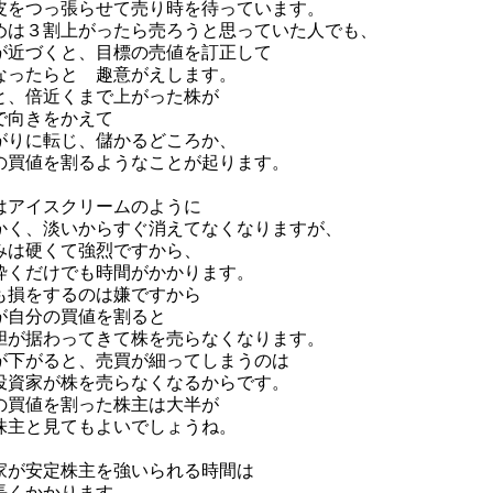
皮をつっ張らせて売り時を待っています。
めは３割上がったら売ろうと思っていた人でも、
が近づくと、目標の売値を訂正して
なったらと 趣意がえします。
と、倍近くまで上がった株が
で向きをかえて
がりに転じ、儲かるどころか、
の買値を割るようなことが起ります。
はアイスクリームのように
かく、淡いからすぐ消えてなくなりますが、
みは硬くて強烈ですから、
砕くだけでも時間がかかります。
も損をするのは嫌ですから
が自分の買値を割ると
胆が据わってきて株を売らなくなります。
が下がると、売買が細ってしまうのは
投資家が株を売らなくなるからです。
の買値を割った株主は大半が
株主と見てもよいでしょうね。
家が安定株主を強いられる時間は
長くかかります。