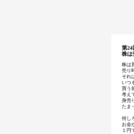
第24
株は
株は
売り
それ
いつ
買う
考え
身売
たま
何し
お金
１円