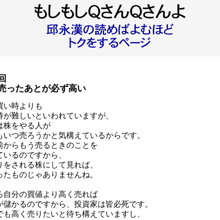
回
売ったあとが必ず高い
買い時よりも
時が難しいといわれていますが、
は株をやる人が
もいつ売ろうかと気構えているからです。
前からもう売るときのことを
ているのですから、
りをされる株にして見れば、
ったものじゃありませんね。
ろ自分の買値より高く売れば
が儲かるのですから、投資家は皆必死です。
でも高く売りたいと待ち構えていますし、