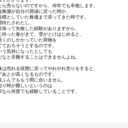
たら売らないのですから、何年でも辛抱します。
は株価が自分の買値に戻った時か、
目標としていた株価まで戻ってきた時です。
間待たされたし、
欲張って失敗した経験がありますから、
に待った春がきて、雪がとけはじめると、
重くのしかかっていた荷物を
てておろそうとするのです。
いう気持になったとしても
だなと非難することはできませんよね。
株は売れる状態に戻ってやれやれ売りをすると、
ずあとが高くなるものです。
駄ふんでももう間に合いません。
売り時が難しいというのは
家なら何度でも経験していることです。