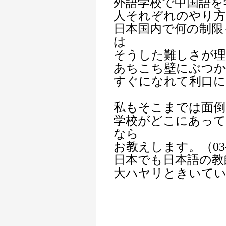
外語学校で中国語を
人それぞれのやり
日本国内で何の制限
は
そうした難しさが
あちこち壁にぶつ
すぐになれて利口
私もそこまでは面倒
学校がどこにあって
なら
お教えします。（03-34
日本でも日本語の教
大ハヤリときいて