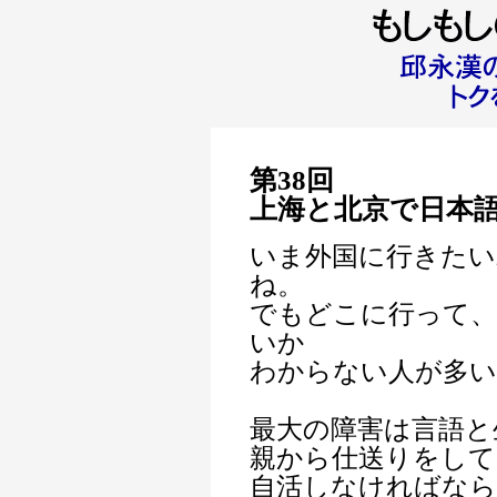
第38回
上海と北京で日本
いま外国に行きた
ね。
でもどこに行って
いか
わからない人が多
最大の障害は言語と
親から仕送りをして
自活しなければなら