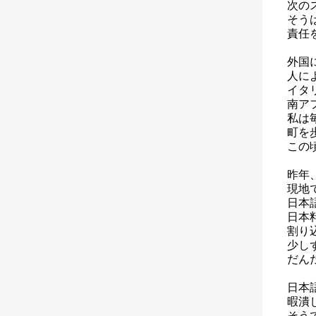
次の
そう
責任
外国
人に
イタ
南ア
私は
町を
この
昨年
現地
日本
日本
割り
少し
だん
日本
暇潰
そう