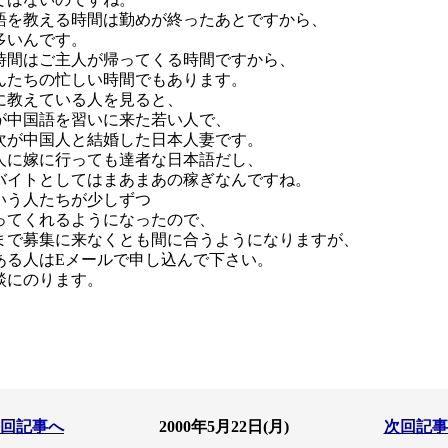
語を教える時間は勤めが終ったあとですから、
多いんです。
時間はご主人が帰ってくる時間ですから、
んたちの忙しい時間でもあります。
に教えている人を見ると、
が中国語を習いに来た若い人で、
次が中国人と結婚した日本人妻です。
人に嫁に行っても達者な日本語だし、
バイトとしてはまあまあの稼ぎなんですね。
いう人たちが少しずつ
ってくれるようになったので、
まで募集に来なくとも間に合うようになりますが、
ある人はEメールで申し込んで下さい。
談にのります。
回記事へ
2000年5月22日(月)
次回記事