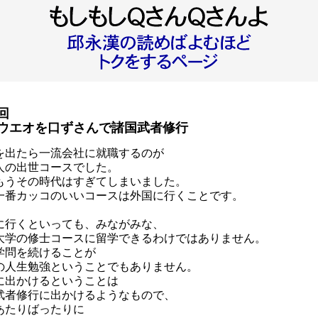
回
ウエオを口ずさんで諸国武者修行
を出たら一流会社に就職するのが
人の出世コースでした。
もうその時代はすぎてしまいました。
一番カッコのいいコースは外国に行くことです。
に行くといっても、みながみな、
大学の修士コースに留学できるわけではありません。
学問を続けることが
の人生勉強ということでもありません。
に出かけるということは
武者修行に出かけるようなもので、
あたりばったりに