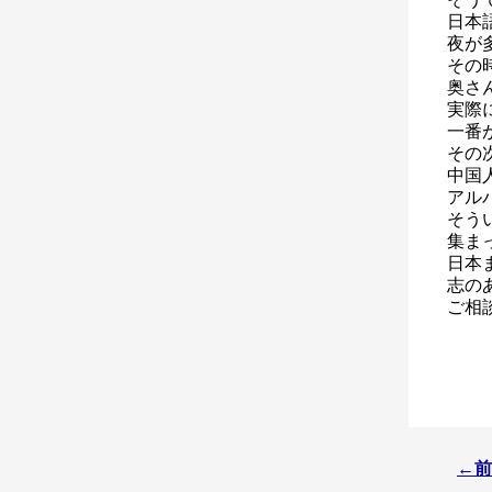
日本
夜が
その
奥さ
実際
一番
その
中国
アル
そう
集ま
日本
志の
ご相
←前