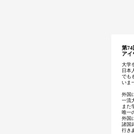
第74
アイ
大学
日本
でも
いま
外国
一流
また
唯一
外国
諸国
行き