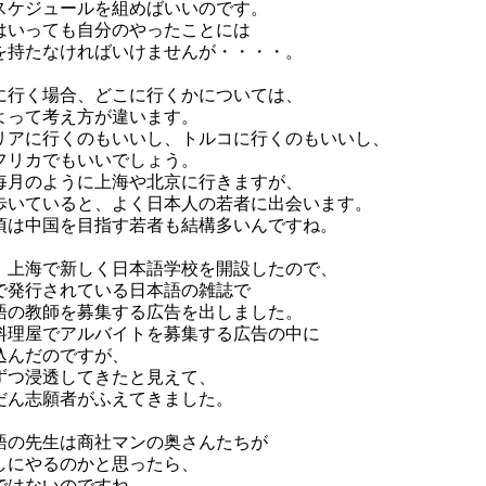
スケジュールを組めばいいのです。
はいっても自分のやったことには
を持たなければいけませんが・・・・。
に行く場合、どこに行くかについては、
よって考え方が違います。
リアに行くのもいいし、トルコに行くのもいいし、
フリカでもいいでしょう。
毎月のように上海や北京に行きますが、
歩いていると、よく日本人の若者に出会います。
頃は中国を目指す若者も結構多いんですね。
、上海で新しく日本語学校を開設したので、
で発行されている日本語の雑誌で
語の教師を募集する広告を出しました。
料理屋でアルバイトを募集する広告の中に
込んだのですが、
ずつ浸透してきたと見えて、
だん志願者がふえてきました。
語の先生は商社マンの奥さんたちが
しにやるのかと思ったら、
ではないのですね。