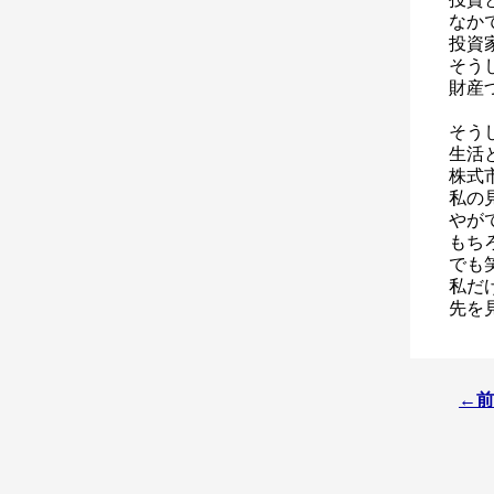
なか
投資
そう
財産
そう
生活
株式
私の
やが
もち
でも
私だ
先を
←前