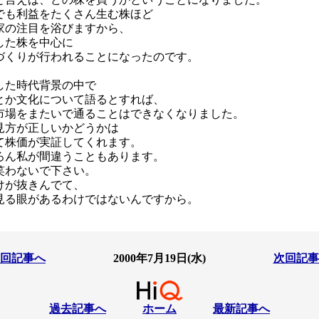
でも利益をたくさん生む株ほど
家の注目を浴びますから、
した株を中心に
づくりが行われることになったのです。
した時代背景の中で
とか文化について語るとすれば、
市場をまたいで通ることはできなくなりました。
見方が正しいかどうかは
て株価が実証してくれます。
ろん私が間違うこともあります。
笑わないで下さい。
けが抜きんでて、
見る眼があるわけではないんですから。
回記事へ
2000年7月19日(水)
次回記事
過去記事へ
ホーム
最新記事へ