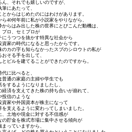
ろん、それでも嬉しいのですが、
執筆にあたって、
ことからはじめたのにはわけがあります。
から40何年前に私が小説家をやりながら、
枠からはみ出した株の世界にとびこんだ動機は、
、プロ、セミプロが
チにうつつを抜かす特異な社会から
投資家の時代になると思ったからです。
株のカの字も知らなかったスブのシロウトの私が
るおそる手を出して、
んとビルを建てることができたのですから。
時代に比べると、
は普通の家庭の主婦や学生でも
話をするようになりましたし、
の経済を支えてきた株の持ち合いが崩れて、
や投信のような
投資家や外国資本が株主になって
界を支えるように変わってしまいました。
上、土地や現金に対する不信感が
なの貯金を株式市場に集中させる傾向が
強まっていますから、
と言えば、どの株を買うかということになりました。