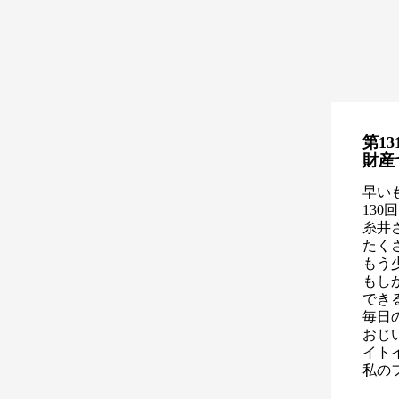
第13
財産
早い
13
糸井
たく
もう
もし
でき
毎日
おじ
イト
私の