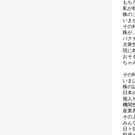
もち
私が
株の
いま
その
株が
バク
大衆
現に
おそ
ちゃ
その
いま
株の
日本
個人
機関
産業
その
みん
日々
投資