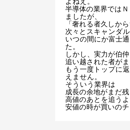
よねえ。
半導体の業界ではＮ
ましたが、
「奢れる者久しから
次々とスキャンダル
いつの間にか富士通
た。
しかし、実力が伯仲
追い越された者がま
もう一度トップに返
えません。
そういう業界は
成長の余地がまだ残
高値のあとを追うよ
安値の時が買い