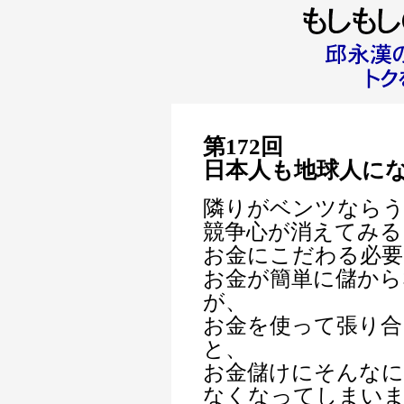
第172回
日本人も地球人に
隣りがベンツならう
競争心が消えてみる
お金にこだわる必
お金が簡単に儲か
が、
お金を使って張り合
と、
お金儲けにそんなに
なくなってしまい