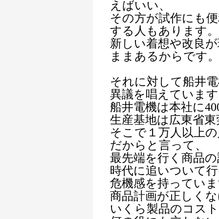
えばいい、
その方が試作にも便
する人もあります。
新しい着想や改良が
ままあるからです
それに対して船井電
異議を唱えています
船井電機は本社に4
生産基地は広東省東
そこで１万人以上の
だからと言って、
最先端を行く商品の
時代に追いついて行
危機感を持っていま
商品計画が正しくな
いくら製品のコス