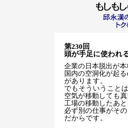
第230回
頭が手足に使われ
企業の日本脱出が本
国内の空洞化が起る
があります。
でもそういうこと
空気が移動しても真
工場の移動したあと
必ず別の仕事がその
だからです。