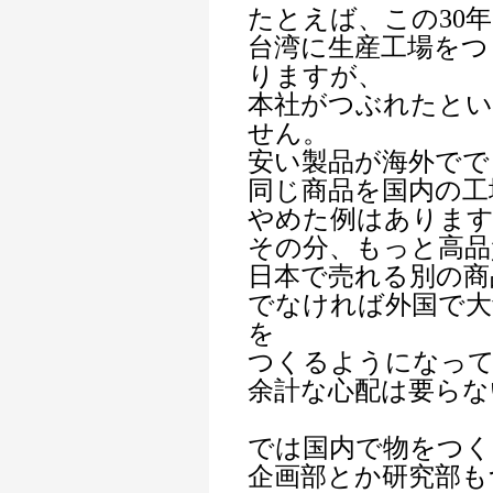
たとえば、この30
台湾に生産工場をつ
りますが、
本社がつぶれたと
せん。
安い製品が海外でで
同じ商品を国内の工
やめた例はありま
その分、もっと高品
日本で売れる別の商
でなければ外国で大
を
つくるようになっ
余計な心配は要らな
では国内で物をつく
企画部とか研究部も