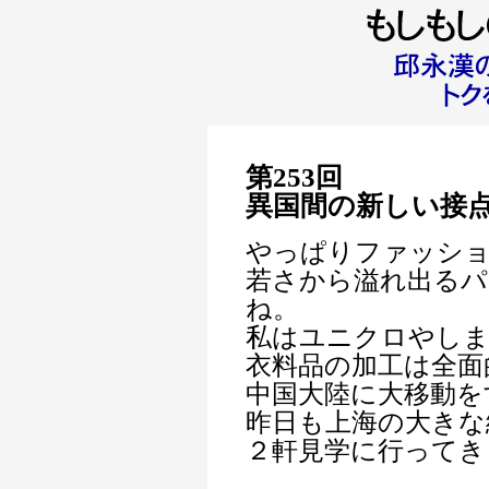
第253回
異国間の新しい接
やっぱりファッシ
若さから溢れ出るパ
ね。
私はユニクロやし
衣料品の加工は全面
中国大陸に大移動を
昨日も上海の大きな
２軒見学に行ってき