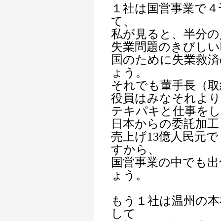
１社は国営事業で４
て、
私が見ると、半分の
失業問題のきびしい
国のために失業救済
ょう。
それでも董手長（取
役員はみなそれより
テキパキと仕事を
日本からの委託加工
売上げ13億人民元
すから、
国営事業の中でも出
ょう。
もう１社は温州の本
して