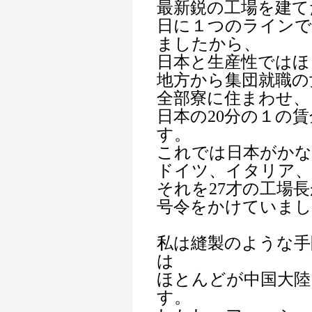
最新鋭の工場を建て
日に１つのラインで6
ましたから、
日本と生産性ではほ
地方から集団就職の
全部寮に住まわせ、
日本の20分の１の
す。
これでは日本がか
ドイツ、イタリア、
それを27才の工場
号令をかけていまし
私は縫製のような手
は
ほとんどが中国大陸
す。