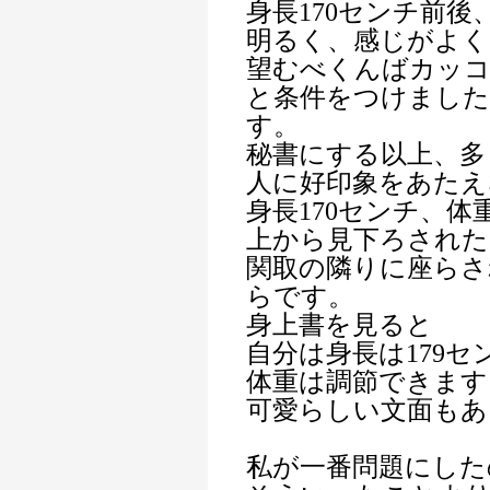
身長170センチ前後
明るく、感じがよく
望むべくんばカッ
と条件をつけまし
す。
秘書にする以上、多
人に好印象をあたえ
身長170センチ、体
上から見下ろされた
関取の隣りに座らさ
らです。
身上書を見ると
自分は身長は179セ
体重は調節できます
可愛らしい文面もあ
私が一番問題にした