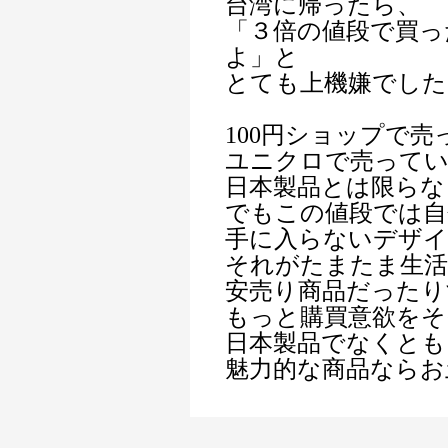
台湾に帰ったら、
「３倍の値段で買っ
よ」と
とても上機嫌でした
100円ショップで
ユニクロで売って
日本製品とは限らな
でもこの値段では自
手に入らないデザ
それがたまたま生活
安売り商品だったり
もっと購買意欲をそ
日本製品でなくとも
魅力的な商品ならお