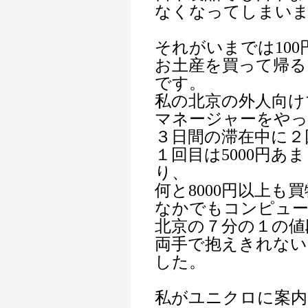
なくなってしまい
それがいまでは10
お土産を買って帰
です。
私の北京の外人向け
マネージャーをやっ
３日間の滞在中に２
１回目は5000円あ
り、
何と8000円以上も
なかでもコンピュー
北京の７分の１の値
両手で抱えきれない
した。
私がユニクロに案内