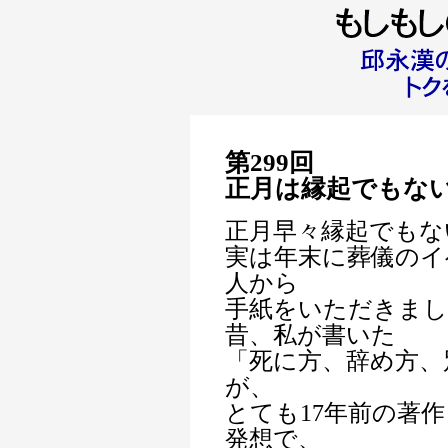
第299回
正月は縁起でもな
正月早々縁起でもな
実は年末に葬儀のイ
人から
手紙をいただきまし
昔、私が書いた
「死に方、辞め方、
が、
とても17年前の著
発想で、