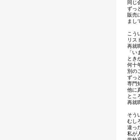
同じ
ずっ
販売
まし
こう
リス
再就
「い
とき
何十
別の
ずっ
専門
他に
とこ
再就
そう
むし
違っ
私が
学校