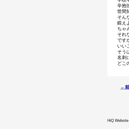
辛抱
世間
そん
鍛え
ちゃ
それ
です
いい
そう
名刺
どこ
←
HiQ Website 