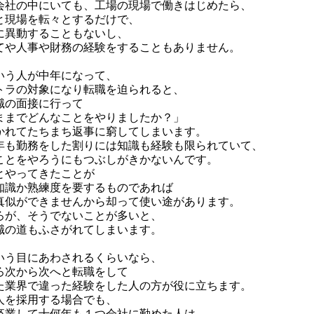
会社の中にいても、工場の現場で働きはじめたら、
と現場を転々とするだけで、
に異動することもないし、
てや人事や財務の経験をすることもありません。
いう人が中年になって、
トラの対象になり転職を迫られると、
職の面接に行って
ままでどんなことをやりましたか？」
かれてたちまち返事に窮してしまいます。
年も勤務をした割りには知識も経験も限られていて、
ことをやろうにもつぶしがきかないんです。
とやってきたことが
知識か熟練度を要するものであれば
真似ができませんから却って使い途があります。
ろが、そうでないことが多いと、
職の道もふさがれてしまいます。
いう目にあわされるくらいなら、
ろ次から次へと転職をして
た業界で違った経験をした人の方が役に立ちます。
人を採用する場合でも、
卒業して十何年も１つ会社に勤めた人は