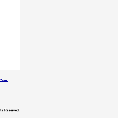
へ→
hts Reserved.