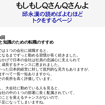
4回
と知識のための転職のすすめ
では１つの会社に就職すると、
になるまでずっと勤める習慣が長く続きました。
おかげで日本の会社は社員の忠誠心に支えられて
く成長するチャンスに恵まれました。
いった日本的経営に対して批判的な見方もありますが、
はすべて一長一短ありますから、
その長所を高く評価しています。
し、大会社に勤めている人を見ると、
会社の中の１つの部署に長く配属されていて、
のことを覚えるチャンスがないので、
不足になってしまいますね。