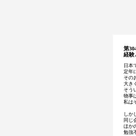
第30
経験
日本
定年
その
大き
そう
物事
私は
しか
同じ
ほか
勉強