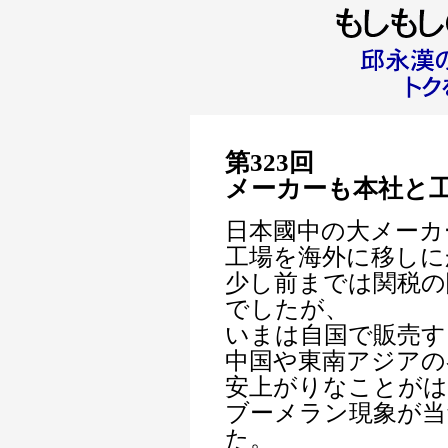
第323回
メーカーも本社と
日本國中の大メーカ
工場を海外に移しに
少し前までは関税の
でしたが、
いまは自国で販売す
中国や東南アジアの
安上がりなことが
ブーメラン現象が当
た。