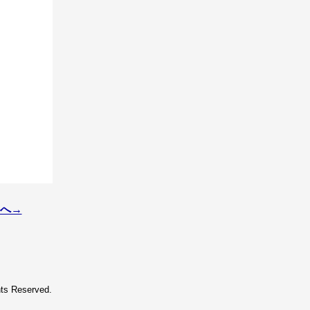
へ→
hts Reserved.