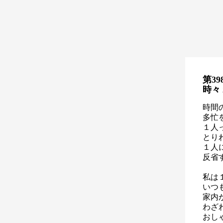
第39
時々
時間
多忙
１人
とり
１人
反省
私は
いつ
家内
わざ
おし