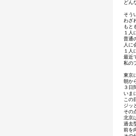
どん
そう
わざ
もと
１人
普通
人に
１人
最近
私の
東京
朝か
３日
いま
この
ジッ
その
北京
過去
前を
その