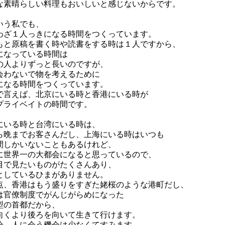
な素晴らしい料理もおいしいと感じないからです。
いう私でも、
わざ１人っきになる時間をつくっています。
もと原稿を書く時や読書をする時は１人ですから、
になっている時間は
の人よりずっと長いのですが、
会わないで物を考えるために
になる時間をつくっています。
で言えば、北京にいる時と香港にいる時が
プライベイトの時間です。
にいる時と台湾にいる時は、
ら晩までお客さんだし、上海にいる時はいつも
間しかいないこともあるけれど、
に世界一の大都会になると思っているので、
目で見たいものがたくさんあり、
としているひまがありません。
点、香港はもう盛りをすぎた姥桜のような港町だし、
は官僚制度でがんじがらめになった
型の首都だから、
向くより後ろを向いて生きて行けます。
分、人に会う機会は少なくてすみます。