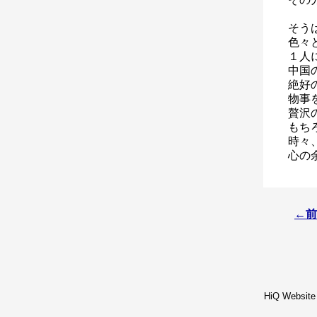
そう
色々
１人
中国
絶好
物事
贅沢
もち
時々
心の
←前
HiQ Website 