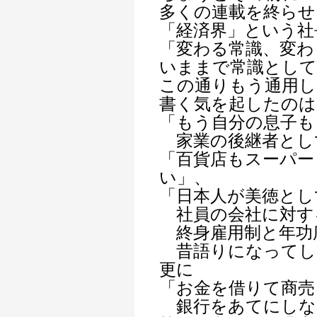
多くの連載を終らせ
「経済界」という社
「変わる常識、変わ
いままで常識として
この通りもう通用
書く気を起したのは
「もう自分の息子も
家業の後継者とし
「百貨店もスーパー
い」、
「日本人が美徳とし
社員の会社に対す
終身雇用制と年功
昔語りになってし
更に
「お金を借りて商売
銀行をあてにしな