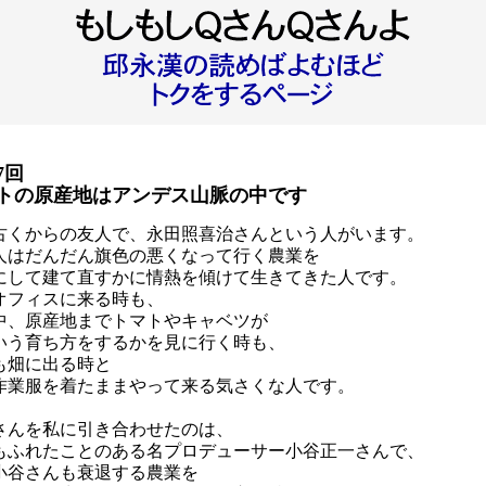
7回
トの原産地はアンデス山脈の中です
古くからの友人で、永田照喜治さんという人がいます。
人はだんだん旗色の悪くなって行く農業を
にして建て直すかに情熱を傾けて生きてきた人です。
オフィスに来る時も、
中、原産地までトマトやキャベツが
いう育ち方をするかを見に行く時も、
も畑に出る時と
作業服を着たままやって来る気さくな人です。
さんを私に引き合わせたのは、
もふれたことのある名プロデューサー小谷正一さんで、
小谷さんも衰退する農業を