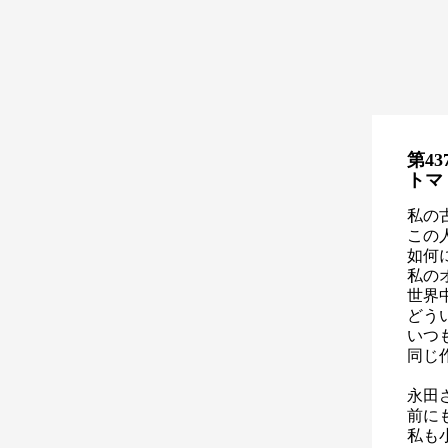
第43
トマ
私の
この
如何
私の
世界
どう
いつ
同じ
永田
前に
私も