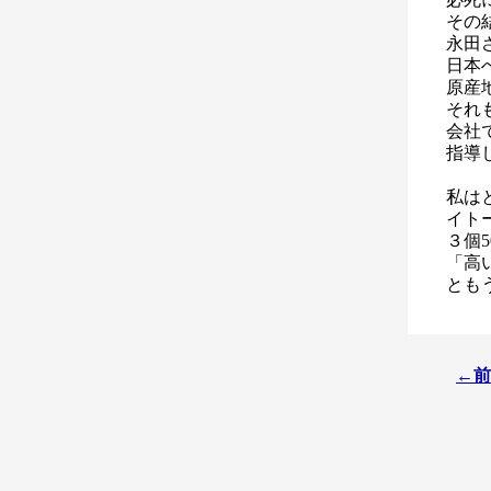
その
永田
日本
原産
それ
会社
指導
私は
イト
３個
「高
とも
←前