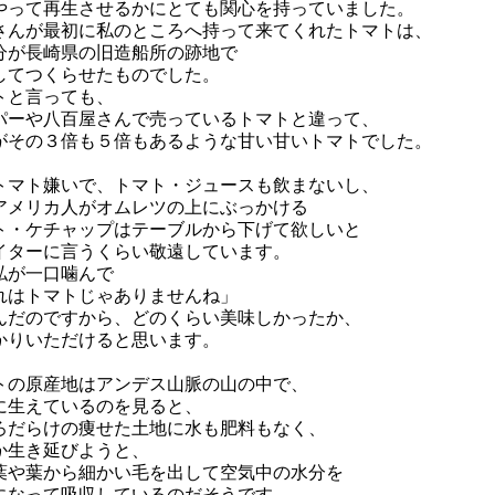
やって再生させるかにとても関心を持っていました。
さんが最初に私のところへ持って来てくれたトマトは、
分が長崎県の旧造船所の跡地で
してつくらせたものでした。
トと言っても、
パーや八百屋さんで売っているトマトと違って、
がその３倍も５倍もあるような甘い甘いトマトでした。
トマト嫌いで、トマト・ジュースも飲まないし、
アメリカ人がオムレツの上にぶっかける
ト・ケチャップはテーブルから下げて欲しいと
イターに言うくらい敬遠しています。
私が一口噛んで
れはトマトじゃありませんね」
んだのですから、どのくらい美味しかったか、
かりいただけると思います。
トの原産地はアンデス山脈の山の中で、
に生えているのを見ると、
ろだらけの痩せた土地に水も肥料もなく、
か生き延びようと、
葉や葉から細かい毛を出して空気中の水分を
になって吸収しているのだそうです。