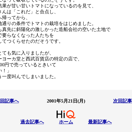
結果が甘い甘いトマトになっているのを見て、
さんは「これだ」と合点し、
へ帰ってから、
地通りの条件でトマトの栽培をはじめました。
も真先に斜陽化の激しかった造船会社の空いた土地で
で要らなくなった人たちを
してつくらせたのだそうです。
とても気に入りましたが、
ーヨーカ堂と西武百貨店の特定の店で、
500円で売っているときいて
い！」
う一度叫んでしまいました。
回記事へ
2001年5月21日(月)
次回記事
過去記事へ
ホーム
最新記事へ