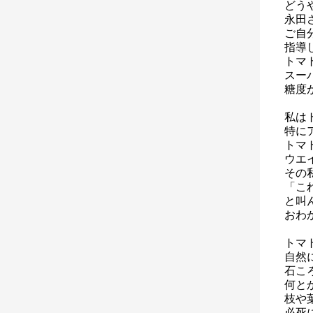
どう
永田
ご自
指導
トマ
スー
糖度
私は
特に
トマ
ウエ
その
「こ
と叫
おわ
トマ
自然
石こ
何と
枝や
必死