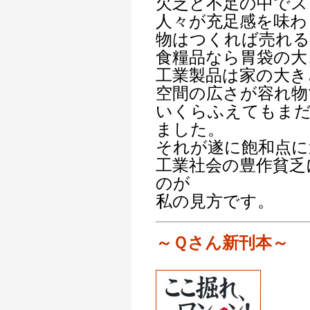
欠乏と不足の中でス
人々が充足感を味わ
物はつくれば売れる
食糧品なら胃袋の大
工業製品は家の大き
空間の広さが容れ物
いくらふえてもま
ました。
それが遂に飽和点に
工業社会の豊作貧乏
のが
私の見方です。
～Ｑ
さ
ん新刊本～