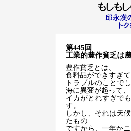
第445回
工業的豊作貧乏は
豊作貧乏とは、
食料品ができすぎて
トラブルのことで
海に異変が起って、
イカがとれすぎで
す。
しかし、それは天候
たもの
ですから、一年かニ