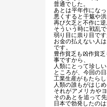
普通でした。
あとは平年作になっ
悪くすると干魃や洪
再び欠乏と不作に逆
そういう時に戦乱で
弱り目に祟り目です
お金の払えない人は
です。
豊作貧乏も凶作貧乏
事ですから、
人類にとって珍し
ところが、今回の日
工業生産がもたらし
人類の誰もがはじめ
それがアメリカやヨ
そのあとを追って先
日本で勃発したのは