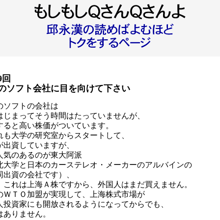
9回
のソフト会社に目を向けて下さい
のソフトの会社は
はじまってそう時間はたっていませんが、
すると高い株価がついています。
れも大学の研究室からスタートして、
が出資していますが、
人気のあるのが東大阿派
北大学と日本のカーステレオ・メーカーのアルバインの
出資の会社です）、
、これは上海Ａ株ですから、外国人はまだ買えません。
のＷＴＯ加盟が実現して、上海株式市場が
人投資家にも開放されるようになってからでも、
はありません。