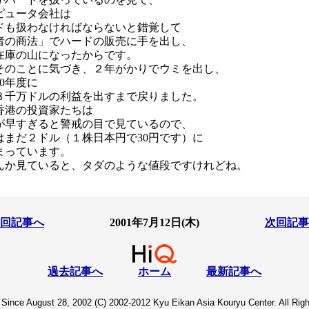
ピュータ会社は
ドも扱わなければならないと錯覚して
者の商法」でハードの販売に手を出し、
在庫の山になったからです。
そのことに気づき、２年がかりでウミを出し、
00年度に
８千万ドルの利益を出すまで戻りました。
香港の投資家たちは
が早すぎると警戒の目で見ているので、
はまだ２ドル（１株日本円で30円です）に
まっています。
んか見ていると、タダのような値段ですけれどね。
回記事へ
2001年7月12日(木)
次回記事
過去記事へ
ホーム
最新記事へ
Since August 28, 2002 (C) 2002-2012 Kyu Eikan Asia Kouryu Center. All Rig