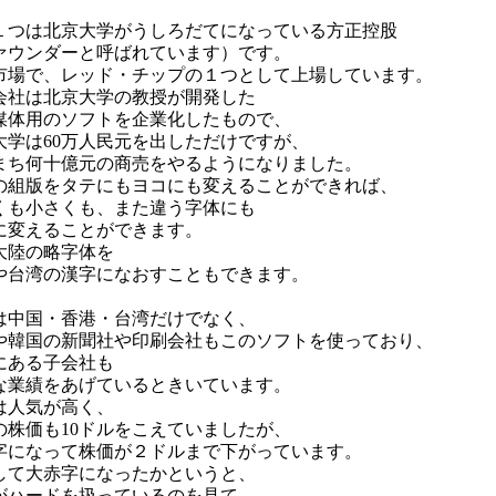
１つは北京大学がうしろだてになっている方正控股
ァウンダーと呼ばれています）です。
市場で、レッド・チップの１つとして上場しています。
会社は北京大学の教授が開発した
媒体用のソフトを企業化したもので、
大学は60万人民元を出しただけですが、
まち何十億元の商売をやるようになりました。
の組版をタテにもヨコにも変えることができれば、
くも小さくも、また違う字体にも
に変えることができます。
大陸の略字体を
や台湾の漢字になおすこともできます。
は中国・香港・台湾だけでなく、
や韓国の新聞社や印刷会社もこのソフトを使っており、
にある子会社も
な業績をあげているときいています。
は人気が高く、
の株価も10ドルをこえていましたが、
字になって株価が２ドルまで下がっています。
して大赤字になったかというと、
がハードを扱っているのを見て、