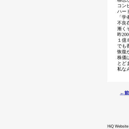
コン
ハー
「学
不良
漸く
昨20
１億
でも
恢復
株価
とど
私な
←前
HiQ Website 