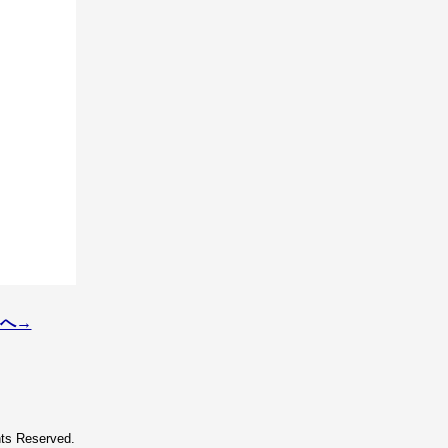
へ→
hts Reserved.