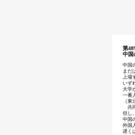
第48
中国
中国
まだ
上場
いず
大学
一番
（東
共同
但し
中国
外国
遅く