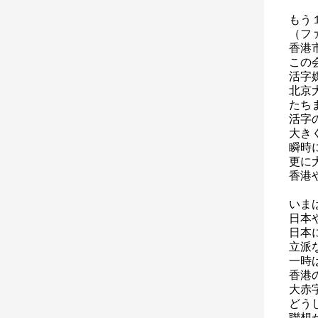
もう
（フ
香港
この
活字
北京
たち
活字
大き
瞬時
更に
香港
いま
日本
日本
立派
一時
香港
大赤
どう
聯想