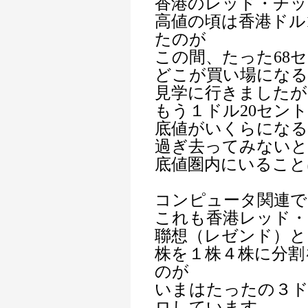
香港のレッド・チッ
高値の頃は香港ドル
たのが
この間、たった68
どこが買い場になる
見学に行きましたが
もう１ドル20セン
底値がいくらにな
過ぎ去ってみない
底値圏内にいること
コンピュータ関連で
これも香港レッド・
聯想（レゼンド）と
株を１株４株に分割
のが
いまはたったの３ド
ロしています。