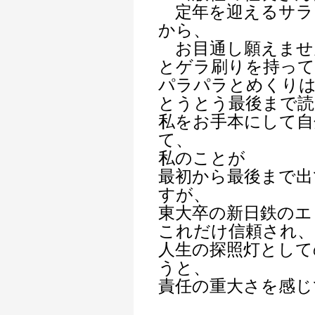
定年を迎えるサラ
から、
お目通し願えませ
とゲラ刷りを持っ
パラパラとめくり
とうとう最後まで読
私をお手本にして自
て、
私のことが
最初から最後まで出
すが、
東大卒の新日鉄のエ
これだけ信頼され、
人生の探照灯として
うと、
責任の重大さを感じ