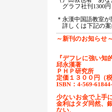
グラフ社刊1300円
＊永漢中国語教室が
詳しくは下記の案
～新刊のお知らせ
『デフレに強い知
邱永漢著
ＰＨＰ研究所
定価１３００円（
ISBN：4-569-61844
少ないお金で上手
金利はタダ同然、
ない、