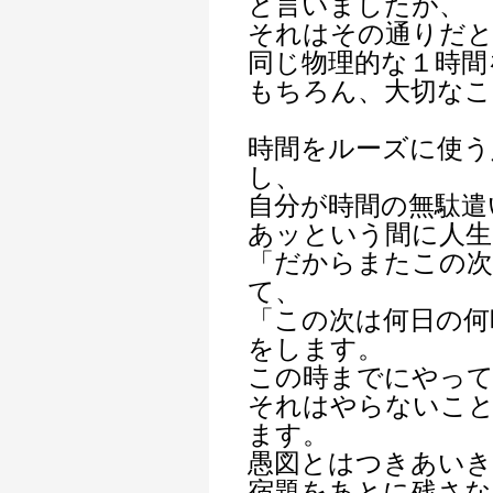
と言いましたが、
それはその通りだ
同じ物理的な１時間
もちろん、大切なこ
時間をルーズに使う
し、
自分が時間の無駄遣
あッという間に人生
「だからまたこの次
て、
「この次は何日の何
をします。
この時までにやっ
それはやらないこ
ます。
愚図とはつきあい
宿題をあとに残さな