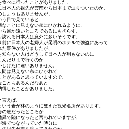
を食べに行ったことがありました。
に日本人の祖先が雲南から日本まで辿りついたのか、
のしようもありませんが、
いう目で見ていると、
議なことに見えない糸にひかれるように、
から遥か遠いところであるにも拘らず、
を訪れる日本人は意外に多いそうです。
り前に日本人の老婦人が昆明のホテルで強盗にあって
れた事件がありましたが、
を知らない人はどうして日本人が用もないのに
くんだりまで行くのか
かしげたに違いありません。
人間は見えない糸にひかれて
ことがあると思っていますので、
なこともあるんだなあと
納得したことがありました。
と言えば、
という岩が林のように聳えた観光名所があります。
海の底だったところが
地異で陸になったと言われていますが、
が海でつながっていた時分に
人の祖先が海を渡ってきたのか、