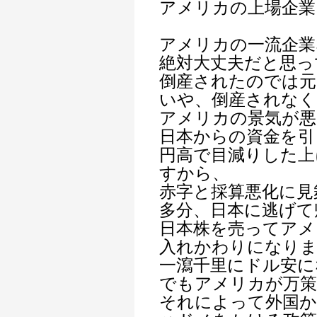
アメリカの上場企業
アメリカの一流企業
絶対大丈夫だと思っ
倒産されたのでは元
いや、倒産されなく
アメリカの景気が悪
日本からの資金を引
円高で目減りした上
すから、
赤字と採算悪化に見
多分、日本に逃げて
日本株を売ってアメ
入れかわりになり
一瀉千里にドル安に
でもアメリカが万策
それによって外国か