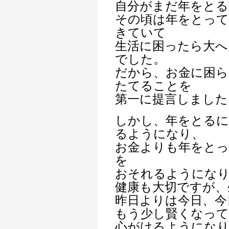
自分がまだ年をとる
その頃は年をとっ
きていて
生活に困ったら大へ
でした。
だから、お金に困
たてることを
第一に提言しました
しかし、年をとるに
るようになり、
お金よりも年をと
を
おそれるようにな
健康も大切ですが、
昨日よりは今日、今
もう少し賢くなって
心がけるようにな