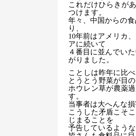
これだけひらきがあ
つけます。
年々、中国からの食
り、
10年前はアメリカ
アに続いて
４番目に並んでいた
がりました。
ことしは昨年に比べ
とうとう野菜が目の
ホウレン草が農薬過
す。
当事者は大へんな損
こうした矛盾こそ
じまることを
予告しているよう
皆さんも食料品に目