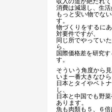
収入の道が絶たれて
消費は減退し、生活
もっと安い物でな
す。
物づくりをするに
対要件ですが、
同じ所でやってい
ら、
国際価格差を研究す
す。
そういう角度から見
いま一番大きなひら
日本とタイやベトナ
し、
日本と中国でも野菜
あります。
魚も肉類も５、６倍