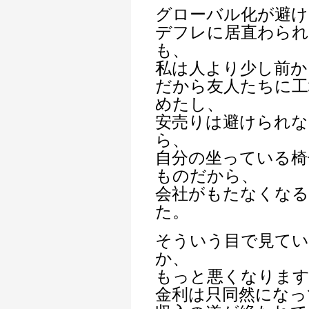
グローバル化が避け
デフレに居直わら
も、
私は人より少し前か
だから友人たちに工
めたし、
安売りは避けられな
ら、
自分の坐っている椅
ものだから、
会社がもたなくな
た。
そういう目で見てい
か、
もっと悪くなりま
金利は只同然になっ