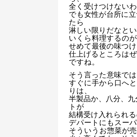
全く受けつけない
でも女性が台所に立
たら
淋しい限りだなとい
いくら料理するのが
せめて最後の味つけ
仕上げるところは
ですね。
そう言った意味では
すぐに手から口へと
りは、
半製品か、八分、九
トが
結構受け入れられる
デパートにもスーパ
そういうお惣菜が