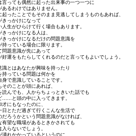
は言っても偶然に起った出来事の一つ一つに
があるわけではありません。
に起ったことでもそのまま見逃してしまうものもあれば、
がきっかけになって
い人生がひらけて行く場合もあります。
がきっかけになる人は、
がきっかけになるだけの問題意識を
が持っている場合に限ります。
て問題意識が先にあって
が好運をもたらしてくれるのだと言ってもよいでしょう。
意識とはあなたが興味を持ったり
を持っている問題は何かを
自身で意識していることです。
もそのことが頭にあれば、
を読んでも、人からちょっときいた話でも
ビ……と頭の中に入ってきます。
30才にもなったのに、
一日とただ過ぎて行くこんな生活で
のだろうかという問題意識がなければ、
な有望な職場があるときかされても
は入らないでしょう。
が潰れかかっているというのに