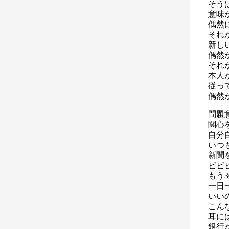
そう
意味
偶然
それ
新し
偶然
それ
本人
従っ
偶然
問題
関心
自分
いつ
新聞
ビビ
もう
一日
いい
こん
耳に
銀行