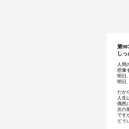
第98
しっ
人間
想像
明日
明日
だか
人生
偶然
次の
です
どう