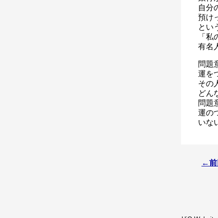
自分
預け
とい
「私
有名
問題
運を
その
どん
問題
運の
いな
←前