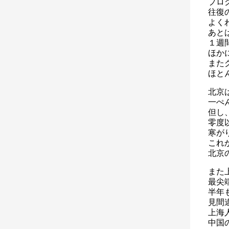
プロ
往復
よく
あと
１週
ほか
また
ほと
北京
一ぺ
但し
零度
寒が
これ
北京
また
最尖
半年
見間
上海
中国