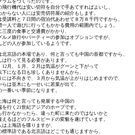
グラムをつくったのです。
の飛行機代は安い切符を自分で手あてすればよいし、
わからない人には安売切符屋の紹介もします。
は受講料と７日間の宿泊代あわせて８万８千円ですから、
間一人で遊びに行ってもかかる費用の範囲内でしょう。
に三度の食事と交通費がかかり、
グルメ旅行やパーティーの参加はオプションですが、
んどの人が参加しているようです。
は北京語の本場であり、何と言っても中国の首都ですから、
んは行って見る必要があります。
、12月、１月、２月は気温がグーンと下がって
以下になる日も珍しくありませんから、
りには不向きで、３月から気温が上がりはじめますので、
からは並木にも一せいに若葉が出て、
の一番いい季節になります。
上海は何と言っても発展する中国の
端を行く21世紀アジアのホープです。
も行かなかったら、違った町に来たのではないかと
違えるほどのフルスピードの変貌を遂げています。
人は上海語を喋りますが、
の標準語である北京語はどこでも通じますから、