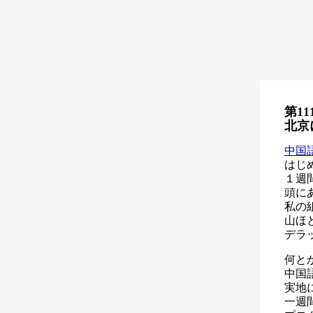
第11
北京
中国
はじ
１週
頭に
私の
山ほ
デラ
何と
中国
実地
一週