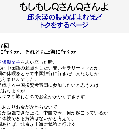
18回
に行くか、それとも上海に行くか
語短期留学
を思い立った時、
めは中国語の勉強をしたい若いサラリーマンとか、
間の休暇をとって中国旅行に行きたい人たちしか
ありませんでした。
組織する中国投資考察団に参加したいと思う人は
どおりますが、
ックスな旅行なのでお金がかかりすぎます。
かあまりお金がかからないで、
語が勉強できた上に、中国で今、何が起こっているか、
に体験できる方法はないかと考えて、
間あれば、北京か上海に勉強に行ける