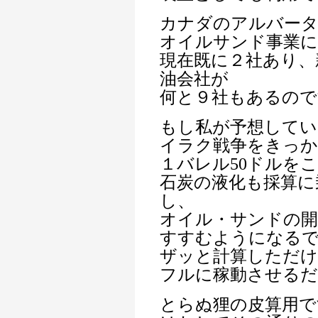
カナダのアルバー
オイルサンド事業に
現在既に２社あり、
油会社が
何と９社もあるので
もし私が予想してい
イラク戦争をきっか
１バレル50ドルを
石炭の液化も採算に
し、
オイル・サンドの開
すすむようになる
ザッと計算しただけで
フルに稼動させるだ
とらぬ狸の皮算用で