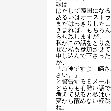
転は
はたして韓国になる
あるいはオースト
まだはっきりした
きまれば、もちろ
らせ致しますが、
私がこの話をとりあ
ぜひ私も参加させて
申し込んで下さっ
が、
「眉唾ですよ。瞞さ
さい。」
と警告するＥメール
どちらも有難い話で
考えて見ると私は
夢から醒めない軽跳
ね。