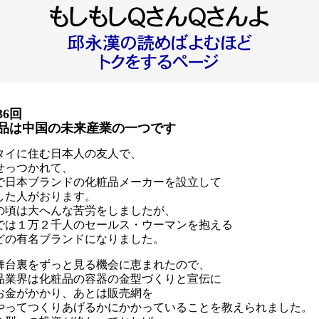
36回
品は中国の未来産業の一つです
タイに住む日本人の友人で、
せっつかれて、
で日本ブランドの化粧品メーカーを設立して
した人がおります。
の頃は大へんな苦労をしましたが、
では１万２千人のセールス・ウーマンを抱える
どの有名ブランドになりました。
舞台裏をずっと見る機会に恵まれたので、
品業界は化粧品の容器の金型づくりと宣伝に
お金がかかり、あとは販売網を
やってつくりあげるかにかかっていることを教えられました。