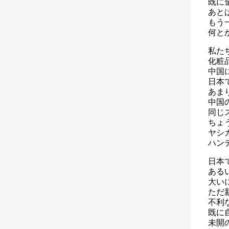
既に
あと
もう
何と
私た
化粧
中国
日本
あま
中国
同じ
ちょ
ヤシ
ハン
日本
ある
大い
ただ
不利
既に
未開