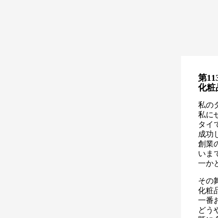
第11
化粧
私の
私に
タイ
成功
創業
いま
一か
その
化粧
一番
どう