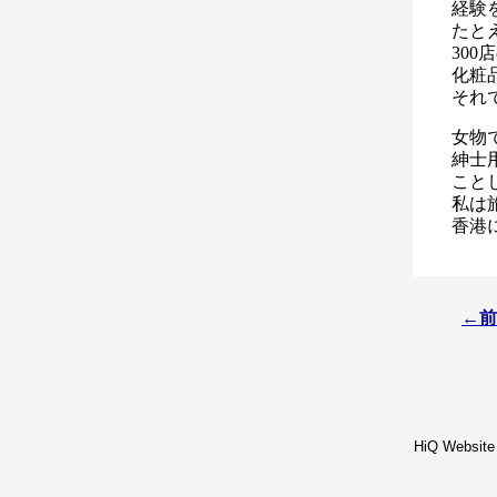
経験
たと
30
化粧
それ
女物
紳士
こと
私は
香港
←前
HiQ Website 