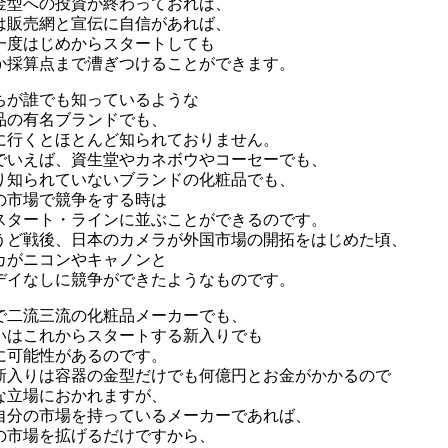
金型への投資が終わっておれば、
は販売網と宣伝に自信があれば、
一度はじめからスタートしても
か採算点まで漕ぎつけることができます。
ちが誰でも知っているような
品の有名ブランドでも、
に行くとほとんど知られておりません。
でいえば、資生堂やカネボウやコーセーでも、
り知られていないブランドの化粧品でも、
の市場で競争をする時は
スタート・ラインに並ぶことができるのです。
うど戦後、日本のカメラが外国市場の開拓をはじめた頃、
カがニコンやキャノンと
デイなしに競争ができたようなものです。
で二流三流の化粧品メーカーでも、
いはこれからスタートする新入りでも
に可能性があるのです。
新入りは容器の金型だけでも何億円とお金がかかるので
な立場におかれますが、
自分の市場を持っているメーカーであれば、
の市場を拡げるだけですから、