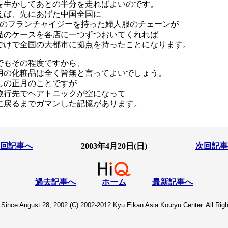
を生かしてあとの半分を走ればよいのです。
えば、先にあげた中国全国に
0店のフランチャイジーを持った婦人服のチェーンが
品のケースを各店に一つずつおいてくれれば
でけで全国の大都市に拠点を持ったことになります。
でもその程度ですから、
用の化粧品は全く皆無と言ってよいでしょう。
しの正月のことですが
旅行先でヘアトニックが空になって
に戻るまでガマンした記憶があります。
回記事へ
2003年4月20日(日)
次回記事
過去記事へ
ホーム
最新記事へ
Since August 28, 2002 (C) 2002-2012 Kyu Eikan Asia Kouryu Center. All Rig