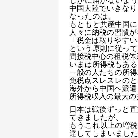
じかに届かないよ
中国大陸でいきなり
なったのは、
もともと共産中国に
人々に納税の習慣が
「税金は取りやすい
という原則に従って
間接税中心の租税体
いまは所得税もあ
一般の人たちの所得
免税点スレスレの
海外から中国へ派遣
所得税収入の最大の
日本は戦後ずっと直
てきましたが、
もうこれ以上の増税
達してしまいまし