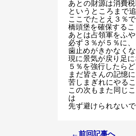
あとの財源は消費税
というところまで
ここでたとえ３％で
橋頭堡を確保するこ
あとは占領軍をふや
必ず３％が５％に、
歯止めがきかなくな
現に景気が戻り足に
５％を強行したら
まだ皆さんの記憶に
苦しまぎれにやる
この次もまた同じ
は
先ず避けられないで
←前回記事へ