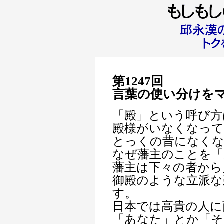
第1247回
言葉の使い分けを
「殿」という呼び方
殿様がいなくなっ
とっくの昔になく
なぜ藩主のことを「
藩主は下々の者から
御殿のような立派な
す。
日本では高貴の人に
「あなた」とか「そ