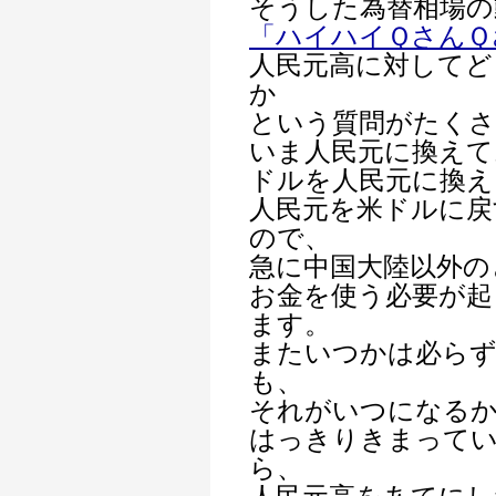
そうした為替相場の
「ハイハイＱさんＱ
人民元高に対してど
か
という質問がたくさ
いま人民元に換えて
ドルを人民元に換え
人民元を米ドルに戻
ので、
急に中国大陸以外の
お金を使う必要が起
ます。
またいつかは必らず
も、
それがいつになる
はっきりきまって
ら、