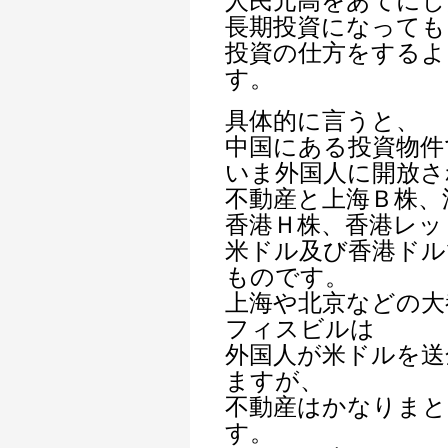
人民元高をあてにし
長期投資になっても
投資の仕方をするよ
す。
具体的に言うと、
中国にある投資物件
いま外国人に開放さ
不動産と上海Ｂ株、
香港Ｈ株、香港レッ
米ドル及び香港ドル
ものです。
上海や北京などの大
フィスビルは
外国人が米ドルを送
ますが、
不動産はかなりまと
す。