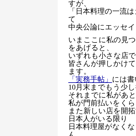
すが、
「日本料理の一流は
て
中央公論にエッセイ
いまここに私の見つ
をあげると、
いずれも小さな店
皆さんが押しかけ
ます。
「実務手帖」
には書
10月末までもう少
それまでに私があと
私が門前払いをくら
また新しい店を開拓
日本人がいる限り
日本料理屋がなくな
ん。