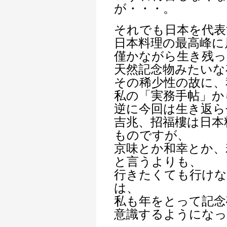
が・・・。
それでも日本を代表
日本料理の最高峰に
僅かながら生き残っ
天然記念物みたいな
その稀少性の故に、
私の「実務手帖」か
逆に今回は生き返ら
吉兆、招福樓は日本
ものですが、
京味とか和幸とか、
と言うよりも、
行きたくても行けな
は、
私も年をとって記念
意識するようにな