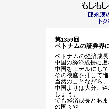
第1359回
ベトナムの証券界
ベトナムの経済成長
中国の経済成長に遅
中国をモデルにして
その後塵を拝して進
当然のことながら、
中国よりは大分、遅
しょう。
でも経済成長とあま
の国々や