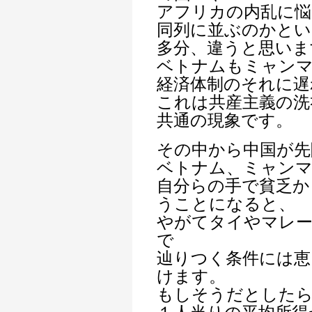
アフリカの内乱に悩
同列に並ぶのかとい
多分、違うと思いま
ベトナムもミャンマ
経済体制のそれに遅
これは共産主義の洗
共通の現象です。
その中から中国が先
ベトナム、ミャン
自分らの手で貧乏か
うことになると、
やがてタイやマレ
で
辿りつく条件には恵
けます。
もしそうだとした