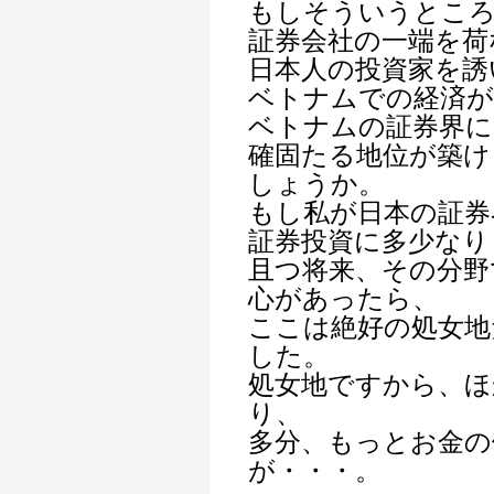
もしそういうとこ
証券会社の一端を荷
日本人の投資家を誘
ベトナムでの経済が
ベトナムの証券界に
確固たる地位が築け
しょうか。
もし私が日本の証券
証券投資に多少なり
且つ将来、その分野
心があったら、
ここは絶好の処女地
した。
処女地ですから、
り、
多分、もっとお金の
が・・・。