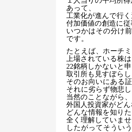
１人当りの平均所得
あって、
工業化が進んで行く
付加価値の創造に従
いつかはその分け
です。
たとえば、ホーチミ
上場されている株は
22銘柄しかないと
取引所も見すぼらし
そのお向いにある証
それに劣らず物悲し
当然のことながら、
外国人投資家がどん
どんな情報を知りた
全く理解していませ
したがってそうい