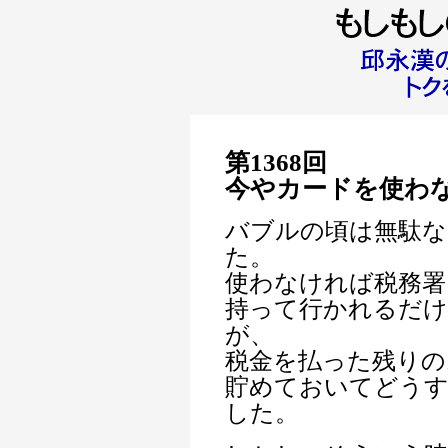
第1368回
今やカードを使わ
バブルの頃は無駄な
た。
使わなければ税務署
持って行かれるだ
が、
税金を払った残りの
貯めておいてどう
した。