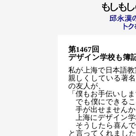
第1467回
デザイン学校も簿
私が上海で日本語教
親しくしている著名
の友人が、
「僕もお手伝いしま
でも僕にできるこ
手が出せませんか
上海にデザイン学
そうしたら喜んで
と言ってくれまし