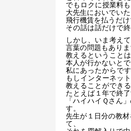
でもロクに授業料も
大先生においでいた
飛行機賃を払うだけ
その話は話だけで終
しかし、いま考えて
言葉の問題もありま
教えるということ
本人が行かないとで
私にあったからで
もしインターネッ
教えることができ
たとえば１年で終了
「ハイハイＱさん」
す。
先生が１日分の教材
て、