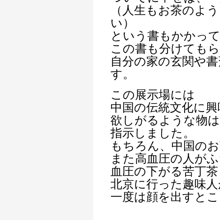
（人生もお茶のよう
い）
という書もかかっ
この書も分けても
自分の家の玄関や書
す。
この展示場には
中国の伝統文化に興
欲しがるような物は
指示しました。
もちろん、中国のお
また高血圧の人がふ
血圧の下がる苦丁茶
北京に行った趣味人
一度は顔を出すとこ