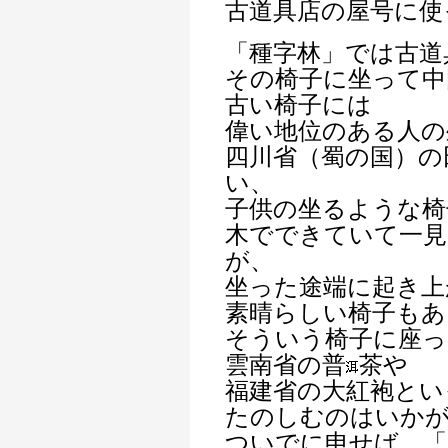
古道具店の屋号に使
「種字林」では古道
その椅子に坐って中
古い椅子には
偉い地位のある人の
四川省（蜀の国）の
い、
子供の坐るような椅
木でできていて一見
が、
坐った途端に起き上
素晴らしい椅子もあ
そういう椅子に座っ
雲南省の普
茶や
福建省の大紅袍とい
たのしむのはいか
ついでに申せば、「