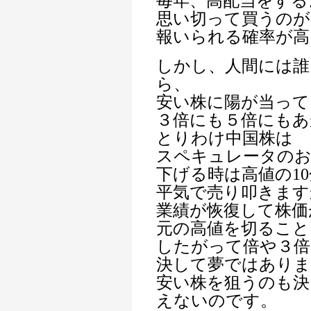
毎年、高配当をする
思い切って買うのが
報いられる確率が高
しかし、人間には誰
ら、
安い株に陽が当って
３倍にも５倍にもあ
とりわけ中国株は
スペキュレータの
下げる時は高値の1
平気で売り叩きます
業績が恢復して株価
元の高値を切ること
したがって倍や３
決して夢ではありま
安い株を狙うのも決
えないのです。