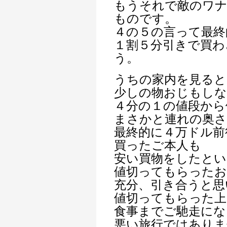
もうそれで敵のワ
ものです。
４の５の言って最終
１割５分引きで買わ
う。
うちの家内を見ると
少しの物おじもし
４分の１の値段から
まさかと連れの奥さ
最終的に４万ドル前
買ったご本人も
安い買物をしたとい
値切ってもらったお
充分、引き合うと思
値切ってもらった上
食事までご馳走にな
悪い旅行ではありま