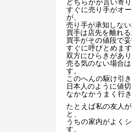
どちらかが言い寄り
すぐに売り手がオー
が、
売り手が承知しない
買手は店先を離れる
買手がその値段で妥
すぐに呼びとめま
双方にひらきがあ
売る気のない場合は
す。
このへんの駆け引
日本人のように値切
なかなかうまく行
たとえば私の友人が
と、
うちの家内がよく
す。