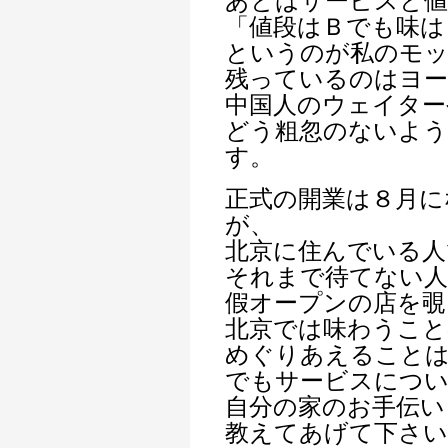
あとはサービスと値
「値段はＢでも味は
というのが私のモ
残っているのはヨ
中国人のウェイタ
どう粗忽のないよ
す。
正式の開業は８月に
が、
北京に住んでいる人
それまで待てない
假オープンの店を覗
北京では味わうこと
めぐりあえること
でもサービスにつ
自分の家のお手伝い
教えてあげて下さい