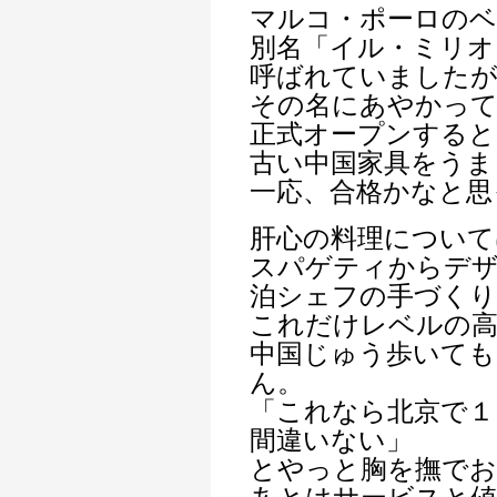
マルコ・ポーロのベ
別名「イル・ミリオ
呼ばれていました
その名にあやかっ
正式オープンすると
古い中国家具をうま
一応、合格かなと思
肝心の料理について
スパゲティからデ
泊シェフの手づくり
これだけレベルの高
中国じゅう歩いても
ん。
「これなら北京で１
間違いない」
とやっと胸を撫で