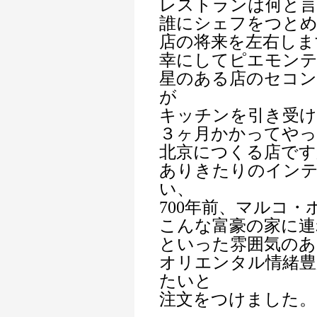
レストランは何と言
誰にシェフをつと
店の将来を左右しま
幸にしてピエモン
星のある店のセコ
が
キッチンを引き受
３ヶ月かかってや
北京につくる店です
ありきたりのイン
い、
700年前、マルコ
こんな富豪の家に連
といった雰囲気のあ
オリエンタル情緒
たいと
注文をつけました。