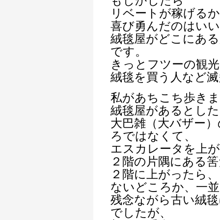
もしかしたら
リベートが稼げる
喜び勇んだのはいい
絨毯屋がどこにある
です。
きっとフツーの観光
絨毯を買う人など滅
私があちこち歩きま
絨毯屋があるとした
大巴雑（大バザー）
ろではなくて、
エスカレータを上
２階の片隅にある筈
２階に上がったら、
ないどころか、一並
残念ながら古い絨毯
でしたが、